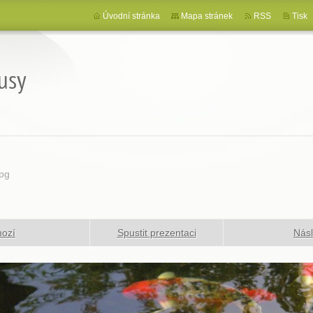
Úvodní stránka
Mapa stránek
RSS
Tisk
usy
pg
hozí
Spustit prezentaci
Násl